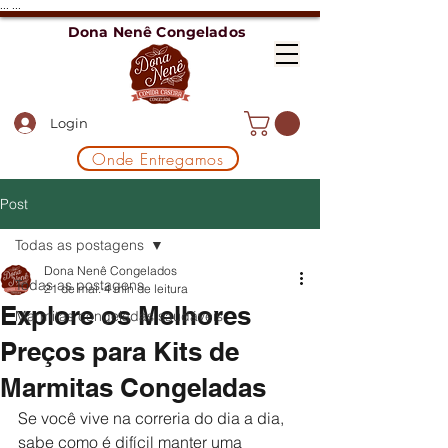
...
...
Dona Nenê Congelados
Login
Onde Entregamos
Post
Todas as postagens
Dona Nenê Congelados
Todas as postagens
21 de mai.
4 min de leitura
Explore os Melhores
Marmitas congeladas saudáveis
Preços para Kits de
Marmitas Congeladas
Se você vive na correria do dia a dia, 
sabe como é difícil manter uma 