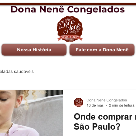
Dona Nenê Congelados
Nossa História
Fale com a Dona Nenê
eladas saudáveis
Dona Nenê Congelados
16 de mar.
2 min de leitura
Onde comprar m
São Paulo?