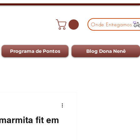
Onde Entregamos
Programa de Pontos
Blog Dona Nenê
armita fit em