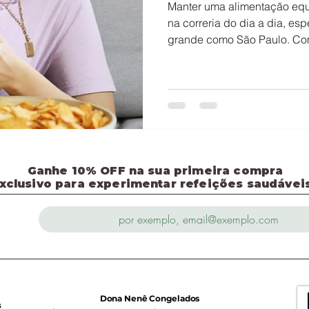
Manter uma alimentação equ
na correria do dia a dia, e
grande como São Paulo. Com
intensas e pouco tempo para
procuram soluções práticas 
alimentando bem.
Ganhe 10% OFF na sua primeira compra
clusivo para experimentar refeições saudáveis
Dona Nenê Congelados
s