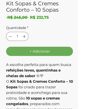
Kit Sopas & Cremes
Conforto – 10 Sopas
Preço
Preço
 R$ 245,00 
R$ 232,75
normal
promocional
Quantidade
*
+ Adicionar
A escolha perfeita para quem busca
refeições leves, quentinhas e
cheias de sabor
🍲💛
O
Kit Sopas & Cremes Conforto – 10
Sopas
foi criado para trazer
praticidade e aconchego para sua
rotina. São
10 sopas e cremes
congelados
, preparados com