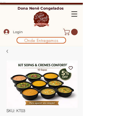
...
...
Dona Nenê Congelados
Login
Onde Entregamos
SKU: KT03