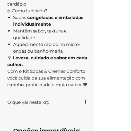
cardápio
❄️ Como funciona?
Sopas
congeladas e embaladas
individualmente
Mantêm sabor, textura e
qualidade
Aquecimento rápido no micro-
ondas ou banho-maria
💡
Leveza, cuidado e sabor em cada
colher.
Com o Kit Sopas & Cremes Conforto,
você cuida da sua alimentação com
carinho, praticidade e muito sabor 🧡
O que vai neste kit:
Qtde.
Tipo
Peso
2
Creme de
400g
Opções imperdíveis: