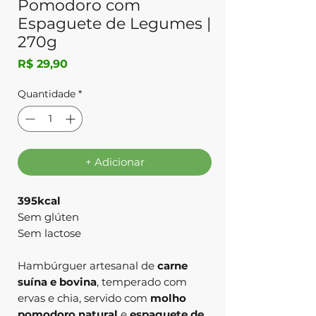
Pomodoro com
Espaguete de Legumes |
270g
Preço
R$ 29,90
Quantidade
*
+ Adicionar
395kcal
Sem glúten
Sem lactose
Hambúrguer artesanal de
carne
suína e bovina
, temperado com
ervas e chia, servido com
molho
pomodoro natural
e
espaguete de