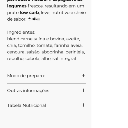
legumes
frescos, resultando em um
prato
low carb
, leve, nutritivo e cheio
de sabor. 🍅🥩🥒
Ingredientes:
blend carne suína e bovina, azeite,
chia, tomilho, tomate, farinha aveia,
cenoura, salsão, abobrinha, berinjela,
repolho, cebola, alho, sal integral
Modo de preparo:
DICA
: a forma ideal de descongelar
Outras informações
sua marmita, preservando os
nutrientes e o sabor, é descongelar
Produto congelado, acondicionado
aos poucos na geladeira. Na noite
Tabela Nutricional
em bandeja hermeticamente
anterior, tire do freezer e coloque na
fechada que vai do freezer ao micro-
geladeira. Deixe assim até o dia
Nutriente
Quantidade
%VD*
ondas.
seguinte.
por porção
Embalagem livre de BPA.